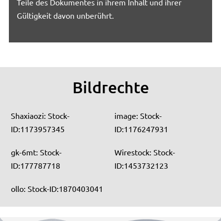
Teile des Dokumentes in ihrem Inhalt und ihrer
Gültigkeit davon unberührt.
Bildrechte
Shaxiaozi: Stock-
image: Stock-
ID:1173957345
ID:1176247931
gk-6mt: Stock-
Wirestock: Stock-
ID:177787718
ID:1453732123
ollo: Stock-ID:1870403041